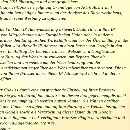
n den USA übertragen und dort gespeichert.
lytics-Cookies erfolgt auf Grundlage von Art. 6 Abs. 1 lit. f
at ein berechtigtes Interesse an der Analyse des Nutzerverhaltens,
s auch seine Werbung zu optimieren.
die Funktion IP-Anonymisierung aktiviert. Dadurch wird Ihre IP-
 von Mitgliedstaaten der Europäischen Union oder in anderen
s über den Europäischen Wirtschaftsraum vor der Übermittlung in die
ällen wird die volle IP-Adresse an einen Server von Google in den
zt. Im Auftrag des Betreibers dieser Website wird Google diese
hre Nutzung der Website auszuwerten, um Reports über die
stellen und um weitere mit der Websitenutzung und der
ienstleistungen gegenüber dem Websitebetreiber zu erbringen. Die im
on Ihrem Browser übermittelte IP-Adresse wird nicht mit anderen
führt.
r Cookies durch eine entsprechende Einstellung Ihrer Browser-
n Sie jedoch darauf hin, dass Sie in diesem Fall gegebenenfalls nicht
Website vollumfänglich werden nutzen können. Sie können darüber
ch den Cookie erzeugten und auf Ihre Nutzung der Website bezogenen
) an Google sowie die Verarbeitung dieser Daten durch Google
ter dem folgenden Link verfügbare Browser-Plugin herunterladen und
gle.com/dlpage/gaoptout?hl=de
.
ssung