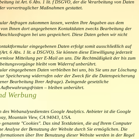
eitung ist Art. 6 Abs. 1 lit. f DSGVO, der die Verarbeitung von Daten
oder vorvertraglicher Maßnahmen gestattet.
mular Anfragen zukommen lassen, werden Ihre Angaben aus dem
r von Ihnen dort angegebenen Kontaktdaten zwecks Bearbeitung der
Anschlussfragen bei uns gespeichert. Diese Daten geben wir nicht
ontaktformular eingegebenen Daten erfolgt somit ausschließlich auf
Art. 6 Abs. 1 lit. a DSGVO). Sie können diese Einwilligung jederzeit
formlose Mitteilung per E-Mail an uns. Die Rechtmäßigkeit der bis zum
rbeitungsvorgänge bleibt vom Widerruf unberührt.
lar eingegebenen Daten verbleiben bei uns, bis Sie uns zur Löschung
 zur Speicherung widerrufen oder der Zweck für die Datenspeicherung
sener Bearbeitung Ihrer Anfrage). Zwingende gesetzliche
Aufbewahrungsfristen – bleiben unberührt.
und Werbung
n des Webanalysedienstes Google Analytics. Anbieter ist die Google
way, Mountain View, CA 94043, USA.
 genannte "Cookies". Das sind Textdateien, die auf Ihrem Computer
ne Analyse der Benutzung der Website durch Sie ermöglichen. Die
formationen über Ihre Benutzung dieser Website werden in der Regel