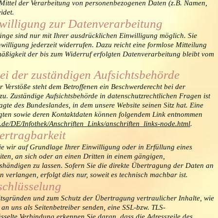
Mittel der Verarbeitung von personenbezogenen Daten (z.B. Namen,
idet.
nwilligung zur Datenverarbeitung
nge sind nur mit Ihrer ausdrücklichen Einwilligung möglich. Sie
nwilligung jederzeit widerrufen. Dazu reicht eine formlose Mitteilung
äßigkeit der bis zum Widerruf erfolgten Datenverarbeitung bleibt vom
ei der zuständigen Aufsichtsbehörde
r Verstöße steht dem Betroffenen ein Beschwerderecht bei der
zu. Zuständige Aufsichtsbehörde in datenschutzrechtlichen Fragen ist
gte des Bundeslandes, in dem unsere Website seinen Sitz hat. Eine
agten sowie deren Kontaktdaten können folgendem Link entnommen
.de/DE/Infothek/Anschriften_Links/anschriften_links-node.html
.
ertragbarkeit
ie wir auf Grundlage Ihrer Einwilligung oder in Erfüllung eines
iten, an sich oder an einen Dritten in einem gängigen,
händigen zu lassen. Sofern Sie die direkte Übertragung der Daten an
 verlangen, erfolgt dies nur, soweit es technisch machbar ist.
schlüsselung
eitsgründen und zum Schutz der Übertragung vertraulicher Inhalte, wie
 an uns als Seitenbetreiber senden, eine SSL-bzw. TLS-
üsselte Verbindung erkennen Sie daran, dass die Adresszeile des