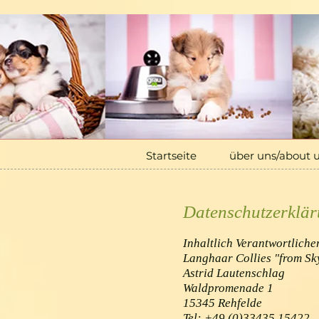
Startseite
über uns/about us
Startseite
über uns/about 
Datenschutzerklä
Inhaltlich Verantwortliche
Langhaar Collies "from Sk
Astrid Lautenschlag
Waldpromenade 1
15345 Rehfelde
Tel: +49 (0)33435 15422