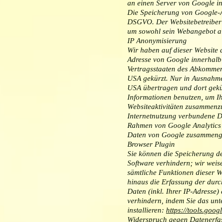
an einen Server von Google i
Die Speicherung von Google-Ana
DSGVO. Der Websitebetreiber h
um sowohl sein Webangebot al
IP Anonymisierung
Wir haben auf dieser Website 
Adresse von Google innerhalb
Vertragsstaaten des Abkommen
USA gekürzt. Nur in Ausnahmef
USA übertragen und dort gekür
Informationen benutzen, um I
Websiteaktivitäten zusammenzu
Internetnutzung verbundene D
Rahmen von Google Analytics v
Daten von Google zusammenge
Browser Plugin
Sie können die Speicherung de
Software verhindern; wir weise
sämtliche Funktionen dieser 
hinaus die Erfassung der dur
Daten (inkl. Ihrer IP-Adresse
verhindern, indem Sie das un
installieren:
https://tools.goo
Widerspruch gegen Datenerfa