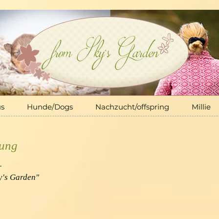
Hunde/Dogs
Nachzucht/offspring
Millie
More
us
Hunde/Dogs
Nachzucht/offspring
Millie
rung
r
y's Garden"