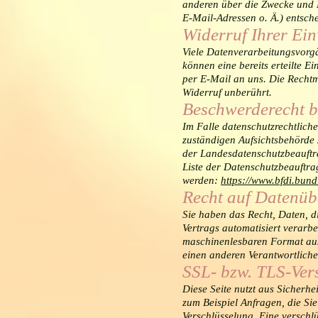
anderen über die Zwecke und 
E-Mail-Adressen o. Ä.) entsche
Widerruf Ihrer Ei
Viele Datenverarbeitungsvorgä
können eine bereits erteilte Ei
per E-Mail an uns. Die Rechtm
Widerruf unberührt.
Beschwerderecht b
Im Falle datenschutzrechtliche
zuständigen Aufsichtsbehörde 
der Landesdatenschutzbeauftra
Liste der Datenschutzbeauftr
werden:
https://www.bfdi.bund
Recht auf Datenüb
Sie haben das Recht, Daten, d
Vertrags automatisiert verarbe
maschinenlesbaren Format aus
einen anderen Verantwortlichen
SSL- bzw. TLS-Ver
Diese Seite nutzt aus Sicherh
zum Beispiel Anfragen, die Sie
Verschlüsselung. Eine verschl